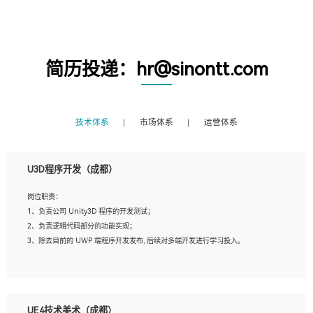
简历投递：hr@sinontt.com
技术体系
市场体系
运营体系
U3D程序开发（成都）
岗位职责：
1、负责公司 Unity3D 程序的开发测试；
2、负责逻辑代码部分的功能实现；
3、除去目前的 UWP 端程序开发发布, 后续对多端开发进行学习投入。
岗位要求：
1、全日制本科相关专业，具有相关开发经验?年以上；
UE4技术美术（成都）