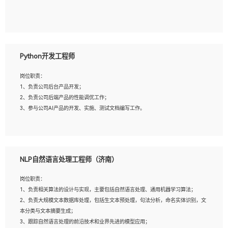
5、具备与多团队合作的经验，良好团队协作精神；
岗位要求：
1、全日制本科及以上学历，计算机相关专业毕业，一年以上前端开发工作经验；
2、熟练掌握HTML、CSS、JavaScript等web相关技术；
Python开发工程师
3、熟悉react/vue/angular任何一种前端框架，熟悉react优先；
4、熟悉webpack配置和git操作；
岗位职责：
5、善于沟通，具有团队意识；
1、负责公司后台产品开发；
2、负责公司后端产品的性能调优工作；
3、参与公司AI产品的开发、实施、测试文档编写工作。
岗位要求:
1、计算机相关专业，本科及以上学历，2年以上后端开发经验，有过运营商项目经
NLP自然语言处理工程师（济南）
验的更佳；
2、熟练python编程语言，熟悉服务端开发流程，熟悉常见的算法和数据结构；
岗位职责：
3、熟悉数据库开发，熟悉Mysql、Oracle、MongoDb数据库应用开发其中一种；
1、负责相关算法的设计与实现，主要包括自然语言处理、通用机器学习算法；
4、熟悉Python Wed框架（Django/Flask...）代码能力优秀，熟悉编码规范和具备
2、负责大规模文本数据库处理，包括生文本预处理，句法分析，命名实体识别，文
良好的文档编写能力）；
本分类与文本摘要生成；
5、沟通表达能力强，具备团队协作能力。
3、跟踪自然语言处理的前沿技术和业界先进的模型应用；