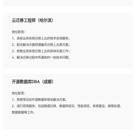
4、负责问答系统的搭建和知识图谱的建立；
云迁移工程师（哈尔滨）
岗位要求：
1、1年及以上自然语言处理方向研究或工作经验，统招本科及以上学历；
岗位职责：
2、熟悉tensorflow，keras，pytorch等常规深度学习框架，快速根据客户需求实现
1、承担业务系统迁移上云的技术咨询服务；
有效的模型；
2、配合解决方案经理编写迁移上云类方案；
3、熟悉掌握至少一种编程语言，如：Python，Java；
3、统管业务系统迁移上云的具体实施工作；
4、 熟悉NLP相关算法与实现；
4、解决迁移过程中所遇到的一些技术问题；
5、至少有一次及以上问答系统的项目实践，熟悉问答系统全流程开发者优先；
6、有较强的问题分析和处理能力，良好的团队合作意识；
7、 参与过相关竞赛或科研项目者优先。
岗位要求：
开源数据库DBA（成都）
1、专科及以上学历，三年以上工作经验，计算机等相关专业；
2、具备常见业务系统资源评估、部署优化和故障排查的能力；
岗位职责：
3、熟悉常见操作系统、存储、网络、 IO 等相关原理；
1、熟悉常见的开源数据库相关解决方案。
4、具有迁移工具实操经验，具备P2V、V2V迁移能力；
2、进行现场服务，包括数据迁移、数据库容灾、性能调优、系统建设、故障处理、
5、熟练华为、VMware虚拟化、云计算及云存储技术；
数据救援等工作。
6、熟悉主流数据库、应用服务器、中间件部署架构和运维方法；
7、具备资源池迁移、应用及数据迁移、异构数据迁移相关经验；
8、具有HCIE/H3CIE/VMware/阿里云等云计算方向认证者优先；
岗位要求：