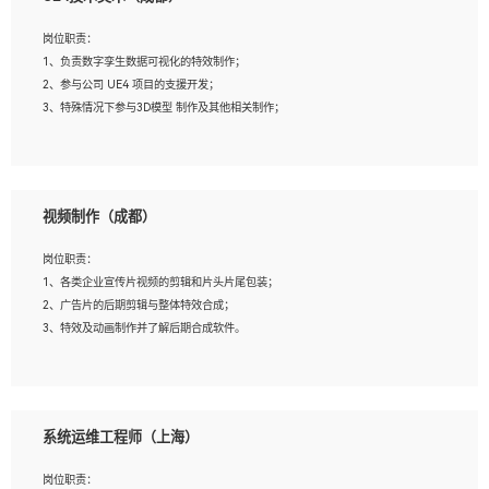
2、熟练掌握 Unity3D 程序开发，精通 C# 语言开发；
3、具有大量插件的使用调试经历，开发测试过 UWP 端程序者优先；
岗位职责：
4、有良好的沟通能力和团队合作意识；
1、负责数字孪生数据可视化的特效制作；
5、开发过 HoloLens 程序者优先。
2、参与公司 UE4 项目的支援开发；
3、特殊情况下参与3D模型 制作及其他相关制作；
岗位要求：
1、全日制本科以上学历，美术、动画相关专业毕业，具有相关效果制作经验2年以
视频制作（成都）
上；
2、熟练掌握 Particle 或 Niagara 制作特效模块；
岗位职责：
3、想象力丰富, 有一定的艺术审美深度；
1、各类企业宣传片视频的剪辑和片头片尾包装；
4、有良好的场景特效搭建功底；
2、广告片的后期剪辑与整体特效合成；
5、熟悉 3Ds Max 或者 Maya；
3、特效及动画制作并了解后期合成软件。
6、有良好的沟通能力和团队合作意识；
7、参与过建筑结构表现相关项目者优先
岗位要求：
1、热爱影视，责任心强，有强烈的兴趣和后期制作的主观能动性；
系统运维工程师（上海）
2、熟练使用After Effect、Photo Shop、熟练掌握视频剪辑和特效包装软件；
3、能对影片后期进行整体调色控制，具备一定审美感；
岗位职责：
4、在剪辑上会思考，有一定编导思维；