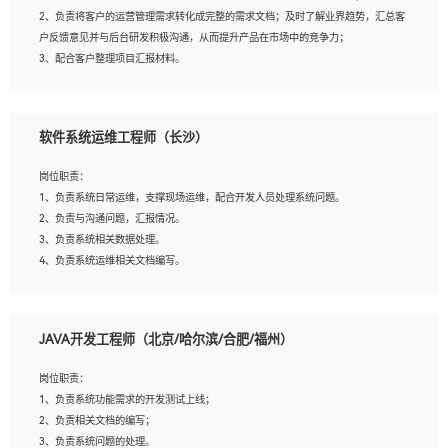
4、熟悉OPENCV、HALCON等常用图像处理软件，熟练进行图像处理；
2、负责将客户的运营管理需求转化成完整的需求文档；及时了解业界趋势，汇总客
5、熟悉主流的分类算法、聚类算法和关联分析算法原理，能熟练使用神经网络算法
户反馈意见并与后台研发积极沟通，从而提升产品在市场中的竞争力；
的进行业务建模；
3、配合客户整理项目汇报材料。
6、对OCR领域有深入的研究，熟悉模型调参，压缩和整型化方法；
7、熟悉mysql、oracle、MongoDB、redis等其中一种数据库使用。
岗位要求：
软件系统运维工程师（长沙）
1、3年以上运营或解决方案的工作经验。
2、具备良好的逻辑能力、沟通能力和文字处理能力，能够从海量数据中发现关键特
岗位职责：
征，可独立提出完整的优化方案,并推动方案执行达成结果；熟练使用PPT、
1、负责系统日常运维，支撑现场运维，配合开发人员处理系统问题。
WORD、EXCEL等办公软件；
2、负责与沟通问题，汇报情况。
3、深入理解公司各项AI产品和技术信息；具有较强的文档编写能力，能独立撰写
3、负责系统相关数据处理。
PPT、方案建议书等，面试时需携带个人制作的专业PPT文件进行展示。
4、负责系统运维相关文档编写。
5、负责现场对接客户，沟通事项。
JAVA开发工程师（北京/哈尔滨/合肥/福州）
岗位要求：
1、计算机相关专业本科以上学历，1年以上软件系统运维经验。
岗位职责：
2、精通linux命令。
1、负责系统功能需求的开发测试上线；
3、熟悉oracle、mysql 数据库。
2、负责相关文档的编写；
4、善于沟通，具有良好的团队合作精神和协作能力。
3、负责系统问题的处理。