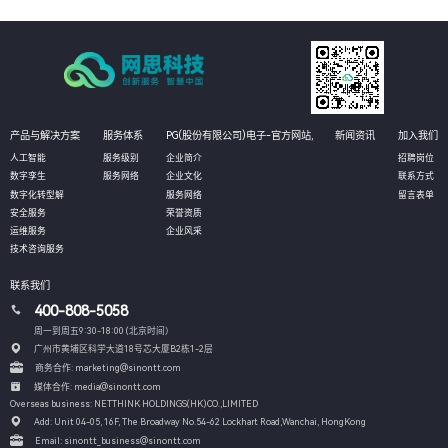
产品与解决方案
服务体系
PG(股份有限公司)电子-官方网站,
新闻资讯
加入我们
人工智能
服务级别
企业简介
招聘岗位
数字孪生
服务网络
企业文化
联系方式
数字化转型解
服务网络
留言表单
安全服务
荣誉资质
运维服务
企业风采
技术咨询服务
联系我们
400-808-5058
周一到周五9:30-18:00 (北京时间）
广州市黄埔区科学大道18号芯大厦B2栋1-2层
商务合作: marketing@sinontt.com
媒体合作: media@sinontt.com
Overseas business: NETTHINK HOLDINGS(HK)CO.,LIMITED
Add: Unit 04-05, 16F, The Broadway No.54-62 Lockhart Road,
Wanchai, HongKong
Email: sinontt_business@sinontt.com