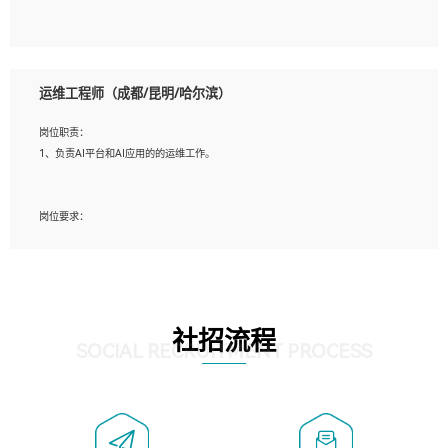
5、必须有实际的生产环境系统维护经验。
6、有中国移动安全态势系统相关项目经验优先考虑。
岗位要求：
1、精通java编程，熟悉vue和jsp编程；
运维工程师（成都/昆明/哈尔滨）
2、熟悉linux命令；
3、熟练使用springmvc、springcloud、webservice等框架进行开发；
岗位职责：
4、熟练使用oracle、mysql进行开发；
1、负责AI平台和AI应用的的运维工作。
5、熟悉流程开发如使用activiti；
6、计算机相关专业本科以上学历，3年以上开发工作经验。
岗位要求：
1、计算机相关专业，大专以上学历，2年以上开发运维工作经验；
2、必须具备的能力：有丰富的运维开发和K8S运维经验；熟悉K8S、Git、docker等
相关工具使用；熟练掌握Linux环境下的Shell语言 ；工作责任感强、具有良好的沟
通能力、服务意识；
3、掌握Linux环境下的Python编程语言；
社招流程
4、掌握DevOps思想、方法和流程。Jenkins工具使用；
SOCIAL RECRUITMENT PROCESS
5、掌握常见中间件配置与优化，如mysql、nginx等；
6、掌握服务器的维护，熟悉linux系统的常用操作；
7、掌握和第三方系统API接口的维护操作，和安全漏洞扫描的修复工作。