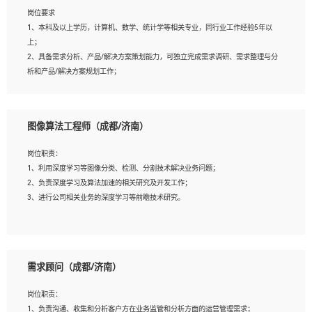
岗位要求
岗位要求：
1、本科及以上学历，计算机、数学、统计学等相关专业，同行业工作经验5年以
1、全日制统招本科及以上学历，计算机相关专业毕业，5年以上开发工作经验；
上；
2、具有扎实的java编程功底和良好的编码习惯，有分布式、多线程及高并发系统开
2、具备需求分析、产品/解决方案策划能力，可独立完成需求调研、需求整理与分
发经验和性能调优经验尤佳；熟悉JVM调优；掌握基础中间件、基础架构方案和云
析和产品/解决方案规划工作；
平台、云产品功能特性，熟练使用相关平台的功能和了解其背后实现机制；
3、逻辑缜密，对用户产品/解决方案体验敏感，对数据敏感，有产品/解决方案意
3、精通主流开发框架经验，精通一门主流开发语言；熟悉主流开源框架源码；
识，有主见，以数据为驱动，以结果为导向；
4、具有一定的大中型项目参与经验，有中间件、基础组件和框架的研发经验，具备
4、具有丰富的AI产品/解决方案解决方案经验，能够针对客户的需求，快速响应输
研发管理流程建设经验；
图像算法工程师（成都/济南）
出相关的解决方案，包括视频分析、图像识别、NLP、OCR、机器学习等；
5、熟悉Spring、Mybatis等开源框架和常用apache组件,熟悉Web服务端开发的各种
5、具备AI技术背景，掌握TensorFlow、PyTorch、Spark MLlib、SK-Learn等常见
常用框架和技术Springboot、Shiro、springcloud等；熟悉Linux常用命令和了解常
岗位职责：
AI算法框架，对人脸识别、目标检测、图像识别、OCR、NLP等AI算法有深刻理
用脚本语言，较丰富的线上系统运维经验，复杂问题排查思路清晰。
1、利用深度学习等图像分类、检测、分割技术解决业务问题；
解。具有AI平台级产品/解决方案从业经验者优先。具有大数据技术背景者优先；
2、负责深度学习及算法加速的相关研究及开发工作；
6、具备良好的客户意识与沟通能力，善于学习思考、创新与团队协作，认真负责、
3、进行公司相关业务的深度学习等前瞻技术研究。
执行力与抗压力强。
岗位要求：
1、统招本科以上学历，图形图像、计算机或数学相关专业；
需求顾问（成都/济南）
2、2年以上图像处理开发经验，熟悉python和spark开发；
3、熟练使用TensorFlow、Theano、Keras 及 Caffe 任意一种主流深度学习框架搭建
岗位职责：
深度学习系统环境；
1、负责沟通、收集和分析客户方在业务监管和分析方面的运营管理需求；