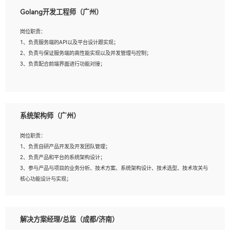
1、本科以上相关专业毕业，拥有三年以上相关数据工作经验经验。
Golang开发工程师（广州）
2、熟悉PostgreSQL、redis、MongoDB、ElasticSearch等开源数据库运维管理，拥
有开发经验优先。
岗位职责：
3、熟悉Oracle、MySQL、SQLServer中一种或多种优先。
1、负责服务端的API以及平台设计跟实现；
4、熟悉Hadoop、HBASE、Spark等大数据平台优先。
2、负责与保证服务端的高性能实现以及并发管理与控制；
5、熟悉linux或任意一种unix操作系统，如有较强操作系统侧工作经验者优先。
3、负责配合前端界面进行功能对接；
6、具备丰富的项目实施经验，较强的自我学习能力。
7、责任心强，为人友好，沟通能力强，具有良好的团队意识。
岗位要求：
1、本科及以上学历，计算机相关专业；
系统架构师（广州）
2、1年以上Golang开发工作经验，能独立完成相应项目开发；
3、基础扎实、熟悉数据结构与算法，熟悉多线程、多进程、IO复用等并发编程思维
岗位职责：
与实现，熟悉常用开源框架及设计模式；
1、负责自研产品开发及开发团队管理；
4、熟悉Golang、连接池、消息队列等组件使用、熟悉后端开发、测试、调试流程跟
2、负责产品和平台的系统架构设计；
工具使用；
3、参与产品与项目的业务分析、技术方案、系统架构设计、技术选型、技术攻关与
5、对技术有激情，喜欢钻研，能快速接受和掌握新技术，学习能力和工作责任心
核心功能设计与实现；
强，良好的沟通表达能力和团队协作能力。
4、根据业务及技术发展，做前瞻性的技术分析、研究及应用；
5、根据业务架构设计与业务需求，上接业务设计下接系统设计，编写系统概要设
计，指导技术骨干进行系统详细设计。
解决方案经理/总监（成都/济南）