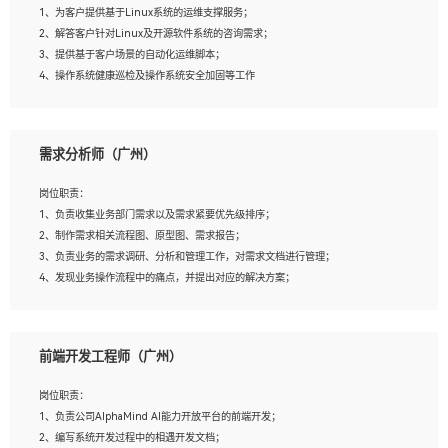
1、为客户提供基于Linux系统的运维支撑服务；
5、踏实， 勤奋，愿意在工作中不断学习，提高自我；
2、解答客户针对Linux及开源软件系统的咨询需求；
6、能与同事友好相处。
3、提供基于客户场景的自动化运维脚本；
4、操作系统健康巡检及操作系统安全加固等工作
岗位要求：
需求分析师（广州）
1、全日制本科计算机相关专业毕业，3年以上相关工作经验；
2、精通linux操作系统的运行维护，具有故障处理的能力
岗位职责：
3、熟练使用脚本语言，shell/python任一种，熟练使用Ansible
1、负责收集业务部门需求以及需求紧要优先级排序；
4、熟悉linux常见服务、中间件的基本原理、部署以及故障处理，如：Mysql、
2、制作需求相关流程图、原型图、需求报告；
Apache、Nginx、Zabbix、Kafka等
3、负责业务的需求调研、分析和管理工作，对需求文档进行管理；
5、熟悉主流虚拟化技术，如：VMware、KVM
4、发现业务操作流程中的痛点，并提出对应的解决方案；
6、具备网络方面的基础知识，熟悉常见的网络协议，如TCP/IP，转发原理，路由优
5、完成其他上级领导交予的任务和工作。
先级等
7、了解容器技术，熟悉docker或podman
8、有良好的文档编写能力和沟通能力，有RHCE证书优先
前端开发工程师（广州）
岗位要求：
1、本科以上学历，一年以上需求分析相关经验者优先；
岗位职责：
2、熟悉产品及需求规划工具，如:Axure、Xmind、MS Project等；
1、负责公司AlphaMind AI能力开放平台的前端开发；
3、具备良好的交流协调能力，有较强的责任感、工作积极主动；
2、编写系统开发过程中的相遇开发文档；
4、有较强的系统需求分析、文档编写能力、沟通能力；