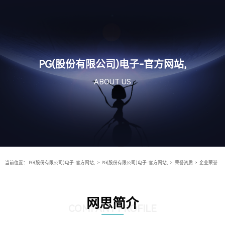
PG(股份有限公司)电子-官方网站,
ABOUT US
当前位置：
PG(股份有限公司)电子-官方网站,
>
PG(股份有限公司)电子-官方网站,
>
荣誉资质
>
企业荣誉
网思简介
COMPANY PROFILE