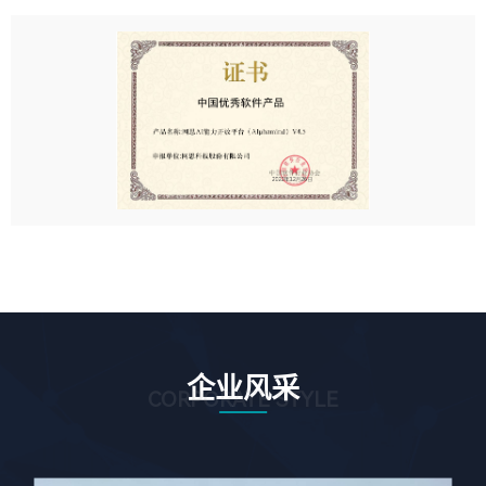
企业风采
CORPORATE STYLE