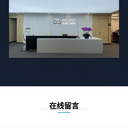
在线留言
ONLINE MESSAGE