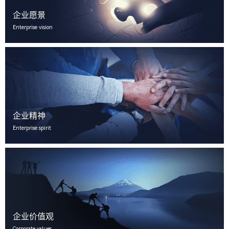
企业愿景
Enterprise vision
企业精神
Enterprise spirit
企业价值观
Corporate values