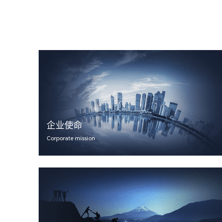
企业使命
Corporate mission