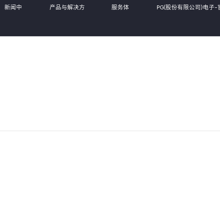
新闻中
产品与解决方
服务体
PG(股份有限公司)电子
心
案
系
站,