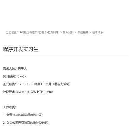
当前位置：
PG(股份有限公司)电子-官方网站,
>
加入我们
>
校园招聘
>
技术体系
程序开发实习生
需求人数：若干人
实习薪资：3k-5k
正式薪资：5k-10K，年终奖1-3个月（看能力浮动）
技能要求:Javascript, CSS, HTML, Vue
工作职责：
1. 负责公司的前端项目的开发;
2. 负责公司已有项目的维护及迭代;